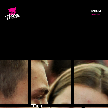
MENU
T
H
E
B
L
O